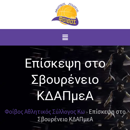
Μετάβαση
στο
περιεχόμενο
Menu
Επίσκεψη στο
Σβουρένειο
ΚΔΑΠμεΑ
Φοίβος Αθλητικός Σύλλογος Κω
Επίσκεψη στο
>
Σβουρένειο ΚΔΑΠμεΑ