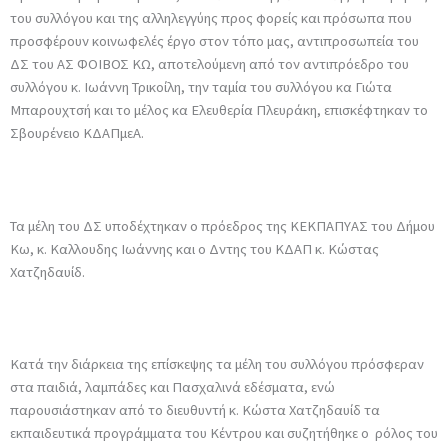
του συλλόγου και της αλληλεγγύης προς φορείς και πρόσωπα που
προσφέρουν κοινωφελές έργο στον τόπο μας, αντιπροσωπεία του
ΔΣ του ΑΣ ΦΟΙΒΟΣ ΚΩ, αποτελούμενη από τον αντιπρόεδρο του
συλλόγου κ. Ιωάννη Τρικοίλη, την ταμία του συλλόγου κα Γιώτα
Μπαρουχτσή και το μέλος κα Ελευθερία Πλευράκη, επισκέφτηκαν το
Σβουρένειο ΚΔΑΠμεΑ.
Τα μέλη του ΔΣ υποδέχτηκαν ο πρόεδρος της ΚΕΚΠΑΠΥΑΣ του Δήμου
Κω, κ. Καλλουδης Ιωάννης και ο Δντης του ΚΔΑΠ κ. Κώστας
Χατζηδαυίδ.
Κατά την διάρκεια της επίσκεψης τα μέλη του συλλόγου πρόσφεραν
στα παιδιά, λαμπάδες και Πασχαλινά εδέσματα, ενώ
παρουσιάστηκαν από το διευθυντή κ. Κώστα Χατζηδαυίδ τα
εκπαιδευτικά προγράμματα του Κέντρου και συζητήθηκε ο ρόλος του