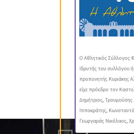
Ο Αθλητικός Σύλλογος Φ
Ιδρυτής του συλλόγου ή
προπονητής Κυριάκης Αλ
είχε πρόεδρο τον Καστε
Δημήτριος, Τρουμούσης 
Ιπποκράτης, Κωνσταντά
Γεωργαράς Νικόλαος, Χ