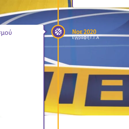
Νοε 2020
σμού
Εγγραφή Γ.Γ.Α