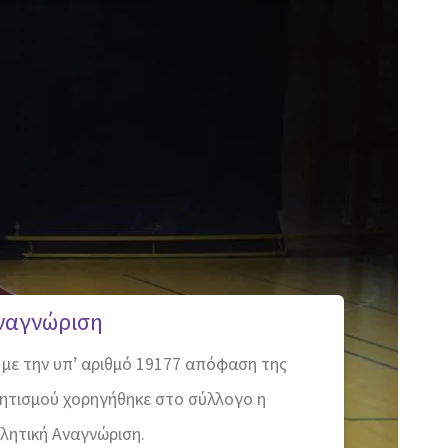
Αναγνώριση
 με την υπ’ αριθμό 19177 απόφαση της
λητισμού χορηγήθηκε στο σύλλογο η
λητική Αναγνώριση.