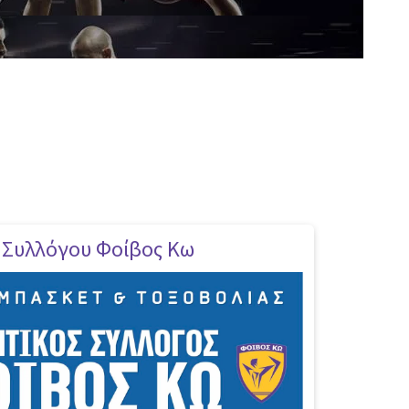
 Συλλόγου Φοίβος Κω