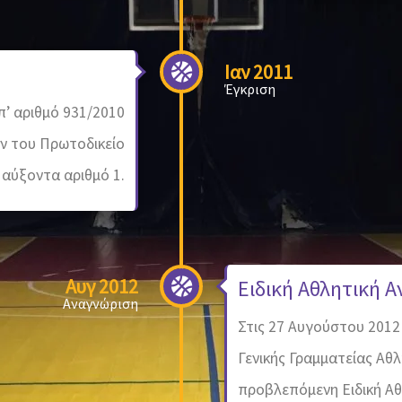
Ιαν 2011
Έγκριση
π’ αριθμό 931/2010
ν του Πρωτοδικείο
 αύξοντα αριθμό 1.
Αυγ 2012
Ειδική Αθλητική 
Αναγνώριση
Στις 27 Αυγούστου 2012
Γενικής Γραμματείας Αθ
προβλεπόμενη Ειδική Αθ