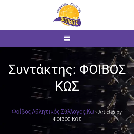
Μετάβαση
στο
περιεχόμενο
Menu
Συντάκτης:
ΦΟΙΒΟΣ
ΚΩΣ
Φοίβος Αθλητικός Σύλλογος Κω
Articles by:
>
ΦΟΙΒΟΣ ΚΩΣ