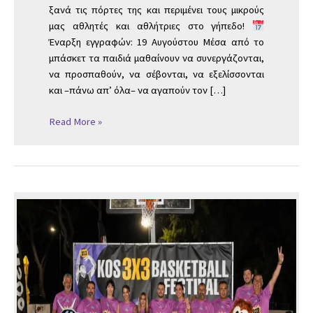
ξανά τις πόρτες της και περιμένει τους μικρούς
μας αθλητές και αθλήτριες στο γήπεδο!
Έναρξη εγγραφών: 19 Αυγούστου Μέσα από το
μπάσκετ τα παιδιά μαθαίνουν να συνεργάζονται,
να προσπαθούν, να σέβονται, να εξελίσσονται
και –πάνω απ’ όλα– να αγαπούν τον […]
Read More »
Kos
3×3
Basketball
Festival
2026
–
Κάθε
φέτος