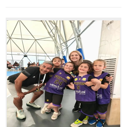
ΚΩΣ
ΜΠΑΣΚΕΤ
–
ΧΑΜΟΓΕΛΑ
ΚΑΙ
ΠΑΙΧΝΙΔΙ
ΣΤΗΝ
ΚΑΡΔΑΜΑΙΝΑ