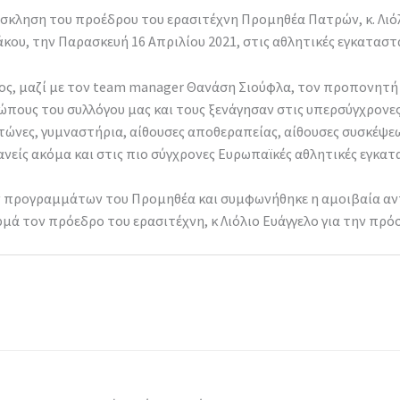
όσκληση του προέδρου του ερασιτέχνη Προμηθέα Πατρών, κ. Λιό
άκου, την Παρασκευή 16 Απριλίου 2021, στις αθλητικές εγκατασ
λος, μαζί με τον team manager Θανάση Σιούφλα, τον προπονητή
πους του συλλόγου μας και τους ξενάγησαν στις υπερσύγχρονε
ώνες, γυμναστήρια, αίθουσες αποθεραπείας, αίθουσες συσκέψεων
νείς ακόμα και στις πιο σύγχρονες Ευρωπαϊκές αθλητικές εγκατ
κών προγραμμάτων του Προμηθέα και συμφωνήθηκε η αμοιβαία α
μά τον πρόεδρο του ερασιτέχνη, κ Λιόλιο Ευάγγελο για την πρ