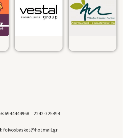
e:
6944444968 – 2242 0 25494
:
foivosbasket@hotmail.gr