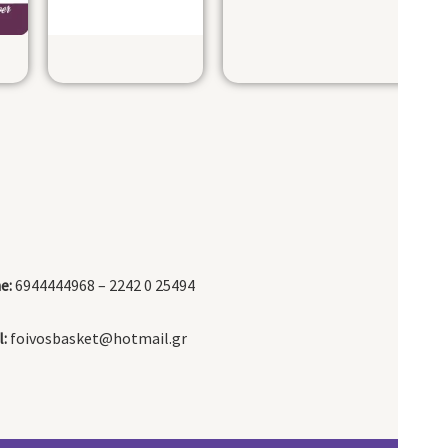
e:
6944444968 – 2242 0 25494
:
foivosbasket@hotmail.gr