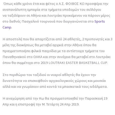
Όπως κάθε χρόνο έτσι και φέτος ο Α.Σ. ΦΟΙΒΟΣ ΚΩ προσφέρει την
ανεπανάλυπτη εμπειρία στα τμήματα υποδομών του συλλόγου
να ταξιδέψουν σε Αθήνα και Λουτράκι προκείμενου να πάρουν μέρος
στο διεθνές Πασχαλινό τουρνουά που διοργανώνεται στο
Sports
Camp
.
Η αποστολή που θα απαρτίζεται από 24 αθλητές, 2 προπονητές και 3
μέλη της διοικήσεως θα μεταβεί αρχικά στην Αθήνα όπου θα
πραγματοποιήσει φιλικά παιχνίδια με τα αντίστοιχα τμήματα του
Παναθηναϊκού στο ΟΑΚΑ και στην συνέχεια θα μεταβεί στο Λουτράκι
όπου θα συμμέτεχει στο 2019 LOUTRAKI EASTER BASKETBALL CUP.
Στο περιθώριο του ταξιδιού οι νεαροί αθλητές θα έχουν την
δυνατότητα να επισκεφθούν αρχαιολογικούς χώρους και μουσεία
αλλά και να γνωρίσουν από κοντά τα μπασκετικά τους ινδάλματα.
Η αναχώρηση από την Κω θα πραγματοποιηθεί την Παρασκευή 19
Απρ και η επιστροφή την Μ. Τετάρτη 24 Απρ 2019.