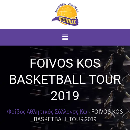
Μετάβαση
στο
περιεχόμενο
Menu
FOIVOS KOS
BASKETBALL TOUR
2019
Φοίβος Αθλητικός Σύλλογος Κω
FOIVOS KOS
>
BASKETBALL TOUR 2019