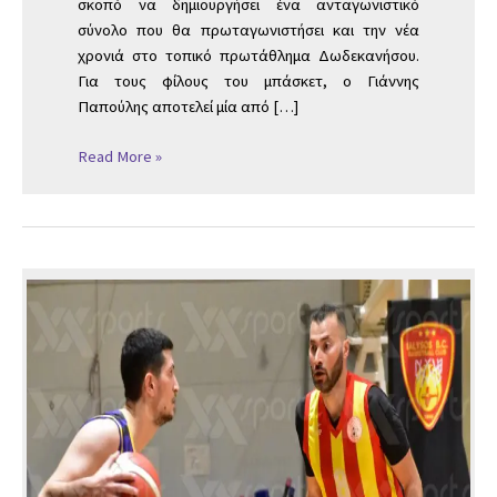
σκοπό να δημιουργήσει ένα ανταγωνιστικό
σύνολο που θα πρωταγωνιστήσει και την νέα
χρονιά στο τοπικό πρωτάθλημα Δωδεκανήσου.
Για τους φίλους του μπάσκετ, ο Γιάννης
Παπούλης αποτελεί μία από […]
Read More »
Ήττα
και
απώλεια
του
τίτλου