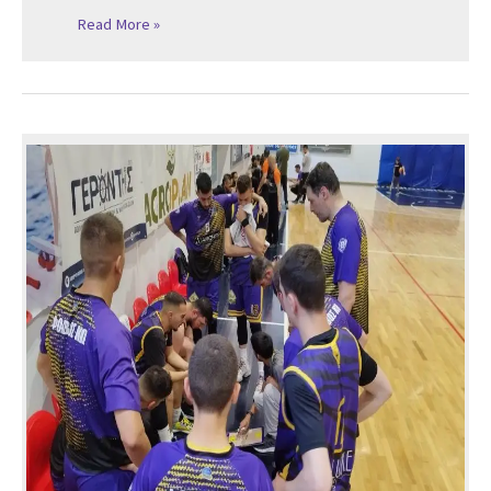
Read More »
Έσπασε
το
Ρόδι