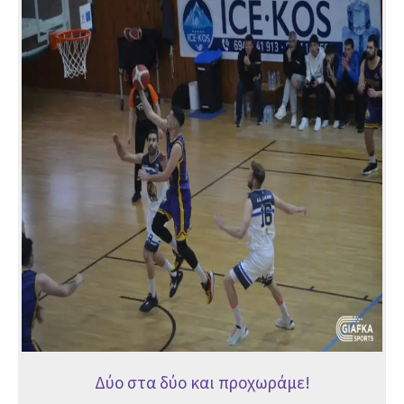
στα
δύο
και
προχωράμε!
Δύο στα δύο και προχωράμε!