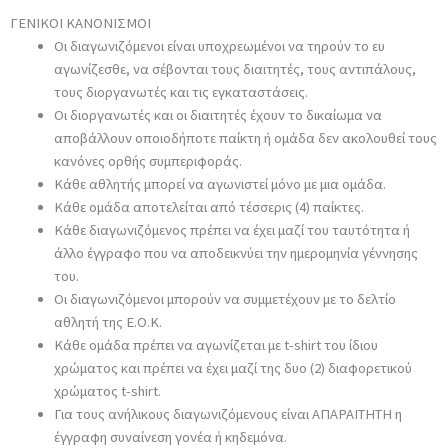
ΓΕΝΙΚΟΙ
ΚΑΝΟΝΙΣΜΟΙ
Οι διαγωνιζόμενοι είναι υποχρεωμένοι να τηρούν το ευ
αγωνίζεσθε, να σέβονται τους διαιτητές, τους αντιπάλους,
τους διοργανωτές και τις εγκαταστάσεις.
Οι διοργανωτές και οι διαιτητές έχουν το δικαίωμα να
αποβάλλουν οποιοδήποτε παίκτη ή ομάδα δεν ακολουθεί τους
κανόνες ορθής συμπεριφοράς.
Κάθε αθλητής μπορεί να αγωνιστεί μόνο με μια ομάδα.
Κάθε ομάδα αποτελείται από τέσσερις (4) παίκτες.
Κάθε διαγωνιζόμενος πρέπει να έχει μαζί του ταυτότητα ή
άλλο έγγραφο που να αποδεικνύει την ημερομηνία γέννησης
του.
Οι διαγωνιζόμενοι μπορούν να συμμετέχουν με το δελτίο
αθλητή της Ε.Ο.Κ.
Κάθε ομάδα πρέπει να αγωνίζεται με t-shirt του ίδιου
χρώματος και πρέπει να έχει μαζί της δυο (2) διαφορετικού
χρώματος t-shirt.
Για τους ανήλικους διαγωνιζόμενους είναι ΑΠΑΡΑΙΤΗΤΗ η
έγγραφη συναίνεση γονέα ή κηδεμόνα.