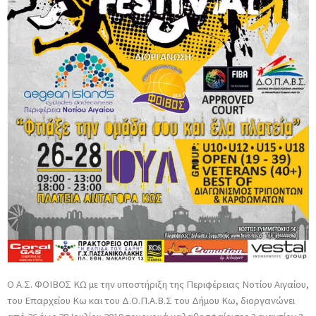
Ο Α.Σ. ΦΟΙΒΟΣ ΚΩ με την υποστήριξη της Περιφέρειας Νοτίου Αιγαίου,
του Επαρχείου Κω και του Δ.Ο.Π.Α.Β.Σ του Δήμου Κω, διοργανώνει