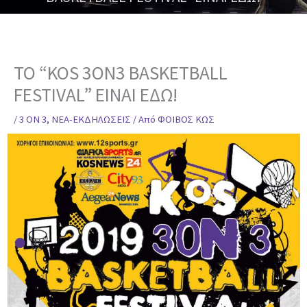
ΤΟ “KOS 3ON3 ΒΑSKETBALL
FESTIVAL” ΕΙΝΑΙ ΕΔΩ!
/
3 ON 3
,
ΝΕΑ-ΕΚΔΗΛΩΣΕΙΣ
/ Από
ΦΟΙΒΟΣ ΚΩΣ