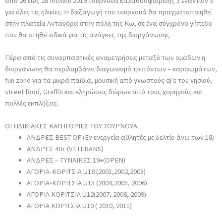
από 26 έως 28 Ιουλίου 2019 τουρνουά καλαθοσφαίρισης 3 εναντίον 3
για όλες τις ηλικίες. Η διεξαγωγή του τουρνουά θα πραγματοποιηθεί
στην πλατεία Ανταγόρα στην πόλη της Κω, σε ένα σύγχρονο γήπεδο
που θα στηθεί ειδικά για τις ανάγκες της διοργάνωσης.
Πέρα από τις συναρπαστικές αναμετρήσεις μεταξύ των ομάδων η
διοργάνωση θα περιλαμβάνει διαγωνισμό τριπόντων – καρφωμάτων,
fun zone για τα μικρά παιδιά, μουσική από γνωστούς dj’s του νησιού,
street food, Graffiti και κληρώσεις δώρων από τους χορηγούς και
πολλές εκπλήξεις.
ΟΙ
ΗΛΙΚΙΑΚΕΣ
ΚΑΤΗΓΟΡΙΕΣ
ΤΟΥ
ΤΟΥΡΝΟΥΑ
ΑΝΔΡΕΣ BEST OF (Εν ενεργεία αθλητές με δελτίο άνω των 18)
ΑΝΔΡΕΣ 40+ (VETERANS)
ΑΝΔΡΕΣ – ΓΥΝΑΙΚΕΣ 19+(ΟPEN)
ΑΓΟΡΙΑ-ΚΟΡΙΤΣΙΑ U18 (2001,2002,2003)
ΑΓΟΡΙΑ-ΚΟΡΙΤΣΙΑ U15 (2004,2005, 2006)
ΑΓΟΡΙΑ ΚΟΡΙΤΣΙΑ U12(2007, 2008, 2009)
ΑΓΟΡΙΑ ΚΟΡΙΤΣΙΑ U10 ( 2010, 2011)