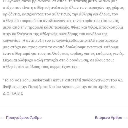
Οι Αγώνες αυτοί βρίσκονται σε απόλυτη ταύτιση με το βασικό μας
στόχο που είναι η αθλητική ανάπτυξη όλων των περιοχών της χώρας
οριζόντια, ενισχύοντας τον αθλητισμό, την άθληση για όλους, τον
αθλητικό τουρισμό και αναδεικνύοντας την ιστορία του τόπου μας
μέσα από την προβολή κάθε περιοχής. Φίλες και Φίλοι, αποσκοπούμε
στην καλλιέργεια της αθλητικής συνείδησης του συνόλου της
κοινωνίας. Η ανάπτυξη του ευ αγωνίζεσθαι αποτελεί πρωταρχικό
μας στόχο και προς αυτό το σκοπό δουλεύουμε εντατικά. Θέλουμε
έναν αθλητισμό για τους πολλούς και, κυρίως, για τις επόμενες γενιές.
Εύχομαι ολόψυχα καλή επιτυχία στη διοργάνωση, σε όλους τους
αθλητές και σε όλους τους συμμετέχοντες».
*Το 4ο Kos 3on3 Basketball Festival αποτελεί συνδιοργάνωση του Α.Σ.
Φοίβος με την Περιφέρεια Νοτίου Αιγαίου, με την υποστήριξη του
Δ.Ο.Π.Α.Β.Σ
←
Προηγούμενο Άρθρο
Επόμενο Άρθρο
→