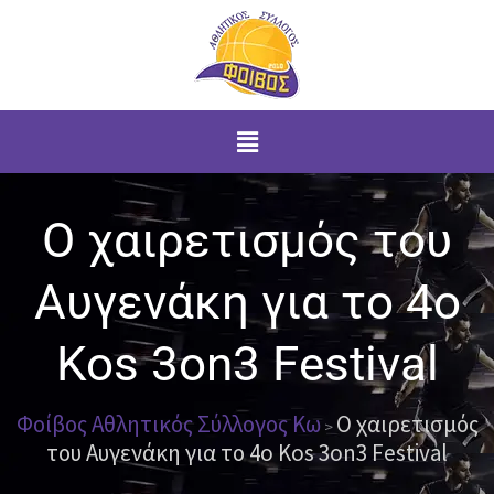
Μετάβαση
στο
περιεχόμενο
Menu
Ο χαιρετισμός του
Αυγενάκη για το 4o
Kos 3on3 Festival
Φοίβος Αθλητικός Σύλλογος Κω
Ο χαιρετισμός
>
του Αυγενάκη για το 4o Kos 3on3 Festival