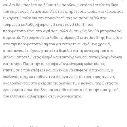
και δεν θα μπορέσει να δώσει το «παρών», ωστόσο έστειλε το δικό
του χαιρετισμό. Αναλυτικά: Αξιότιμε κ. πρόεδρε,, κυρίες και κύριοι, σας
ευχαριστώ πολύ για την πρόσκλησή σας να παρευρεθώ στο
τουρνουά καλαθοσφαίρισης 3 εναντίον 3 (3on3) που
πραγματοποιείται στο νησί σας, αλλά δυστυχώς δεν θα μπορέσω να
παραστώ. Το τουρνουά καλαθοσφαίρισης 3 εναντίον 3 της Κω, μέσα
από την πραγματοποίησή του για τέταρτη συνεχόμενη χρονιά,
αποδεικνύει ότι έχουν χτιστεί τα θεμέλια για τη συνέχισή του στο
μέλλον, αποτελώντας θεσμό και ταυτόχρονα σημαντική διοργάνωση
για το νησί. Παρά την πρωτοφανή υγειονομική κρίση και τις
επιπτώσεις που επέφερε και συνεχίζει να επιφέρει η πανδημία, ο
σύλλογός σας, κατορθώνει να διοργανώσει αυτούς τους αγώνες
ακολουθώντας στο ακέραιο τις οδηγίες των ειδικών, τηρώντας τα
υγειονομικά πρωτόκολλα και καταδεικνύοντας έτσι την επιστροφή
του ελληνικού αθλητισμού στην κανονικότητα.