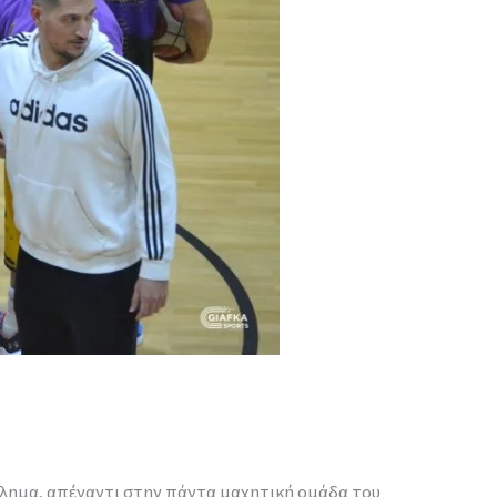
άθλημα, απέναντι στην πάντα μαχητική ομάδα του